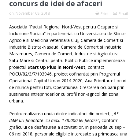
concurs de idei de afaceri
on:
November 08, 2018
Print
Email
Asociatia “Pactul Regional Nord-Vest pentru Ocupare si
Incluziune Sociala” in parteneriat cu Universitatea de Stiinte
Agricole si Medicina Veterinara Cluj, Camera de Comert si
Industrie Bistrita-Nasaud, Camera de Comert si Industrie
Maramures, Camera de Comert, Industrie si Agricultura
Satu-Mare si Centrul pentru Politici Publice implementeaza
proiectul
Start Up Plus in Nord-Vest
, contract
POCU/82/3/7/103946, proiect cofinantat prin Programul
Operational Capital Uman 2014-2020, Axa Prioritara: Locuri
de munca pentru toti, Operatiunea: Cresterea ocuparii prin
sustinerea intreprinderilor cu profil non-agricol din zona
urbana.
Pentru realizarea unuia dintre indicatorii din proiect,
„
63
IMM-uri finantate cu max. 178.000 lei fiecare”
, conform
graficului de desfasurea a activitatilor, in perioada 20 sep –
06 noi 2018, personale eligibile interesate sa primeasca una