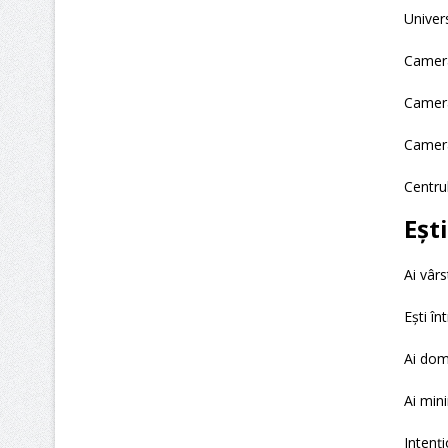
Univer
Camera
Camera
Camera
Centru
Ești
Ai vârs
Ești în
Ai domi
Ai min
Intenț