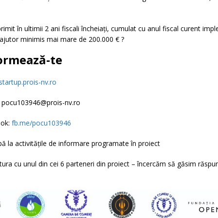
rimit în ultimii 2 ani fiscali încheiați, cumulat cu anul fiscal curent impl
i ajutor minimis mai mare de 200.000 € ?
ormează-te
startup.prois-nv.ro
: pocu103946@prois-nv.ro
ok:
fb.me/pocu103946
pă la activitățile de informare programate în proiect
tura cu unul din cei 6 parteneri din proiect – încercăm să găsim răspunsu