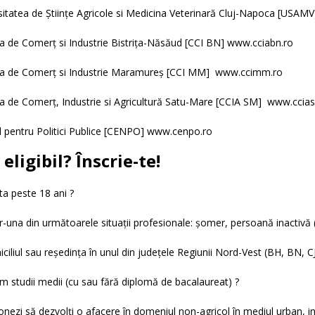
sitatea de Științe Agricole si Medicina Veterinară Cluj-Napoca [USAM
 de Comerț si Industrie Bistrița-Năsăud [CCI BN] www.cciabn.ro
 de Comerț si Industrie Maramureș [CCI MM] www.ccimm.ro
 de Comerț, Industrie si Agricultură Satu-Mare [CCIA SM] www.ccia
l pentru Politici Publice [CENPO] www.cenpo.ro
 eligibil? Înscrie-te!
ta peste 18 ani ?
tr-una din următoarele situații profesionale: șomer, persoană inactivă 
ciliul sau reședința în unul din județele Regiunii Nord-Vest (BH, BN, C
im studii medii (cu sau fără diplomă de bacalaureat) ?
ionezi să dezvolți o afacere în domeniul non-agricol în mediul urban, i