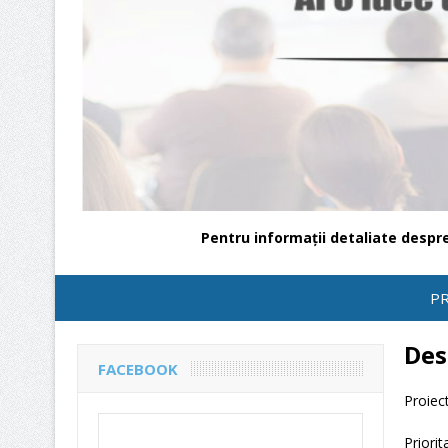
Pentru informații detaliate despr
P
Des
FACEBOOK
Proiec
Priorit