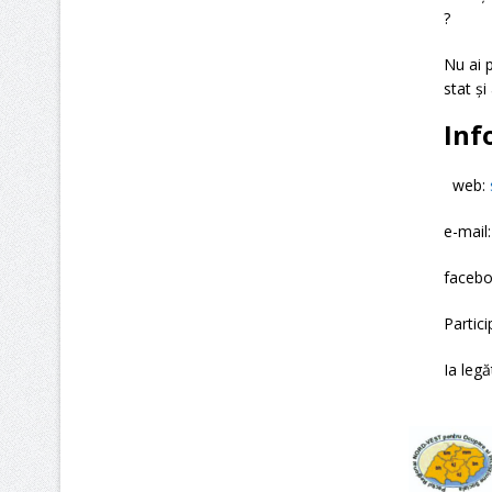
?
Nu ai p
stat ș
Inf
web:
e-mail
facebo
Partici
Ia legă