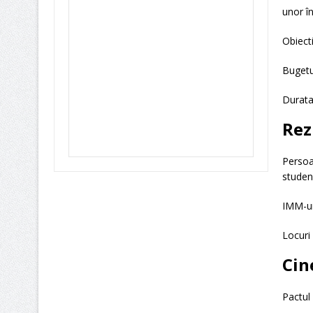
unor în
Obiecti
Bugetul
Durata
Rez
Persoan
studen
IMM-ur
Locuri 
Cin
Pactul