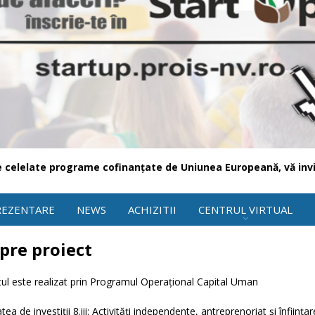
e celelate programe cofinanțate de Uniunea Europeană, vă invi
REZENTARE
NEWS
ACHIZITII
CENTRUL VIRTUAL
pre proiect
tul este realizat prin Programul Operațional Capital Uman
atea de investiții 8.iii: Activități independente, antreprenoriat și înființa