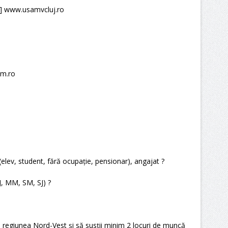
V] www.usamvcluj.ro
sm.ro
(elev, student, fără ocupație, pensionar), angajat ?
J, MM, SM, SJ) ?
n regiunea Nord-Vest şi să susții minim 2 locuri de muncă