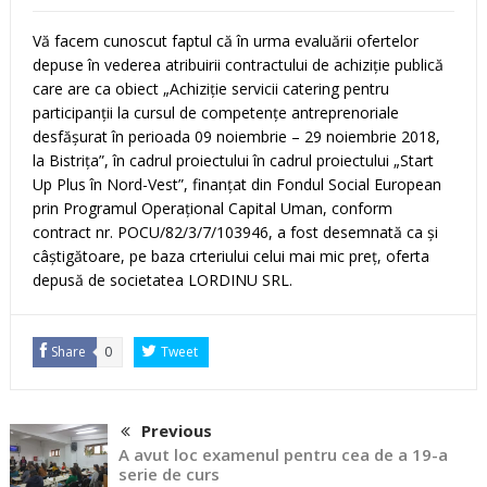
Vă facem cunoscut faptul că în urma evaluării ofertelor
depuse în vederea atribuirii contractului de achiziție publică
care are ca obiect „Achiziție servicii catering pentru
participanții la cursul de competențe antreprenoriale
desfășurat în perioada 09 noiembrie – 29 noiembrie 2018,
la Bistrița”, în cadrul proiectului în cadrul proiectului „Start
Up Plus în Nord-Vest”, finanțat din Fondul Social European
prin Programul Operațional Capital Uman, conform
contract nr. POCU/82/3/7/103946, a fost desemnată ca și
câștigătoare, pe baza crteriului celui mai mic preț, oferta
depusă de societatea LORDINU SRL.
Share
0
Tweet
Previous
A avut loc examenul pentru cea de a 19-a
serie de curs