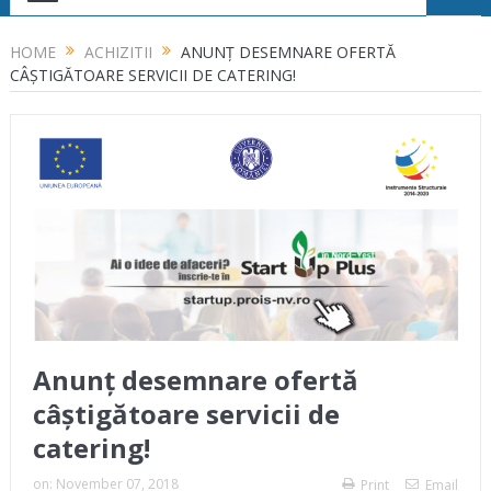
HOME
ACHIZITII
ANUNȚ DESEMNARE OFERTĂ
CÂȘTIGĂTOARE SERVICII DE CATERING!
Anunț desemnare ofertă
câștigătoare servicii de
catering!
on:
November 07, 2018
Print
Email