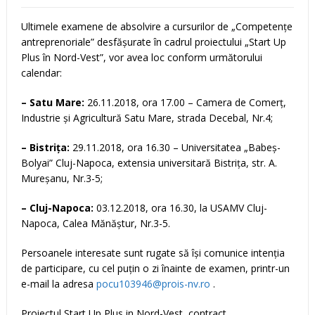
Ultimele examene de absolvire a cursurilor de „Competențe
antreprenoriale” desfășurate în cadrul proiectului „Start Up
Plus în Nord-Vest”, vor avea loc conform următorului
calendar:
– Satu Mare:
26.11.2018, ora 17.00 – Camera de Comerț,
Industrie și Agricultură Satu Mare, strada Decebal, Nr.4;
– Bistrița:
29.11.2018, ora 16.30 – Universitatea „Babeș-
Bolyai” Cluj-Napoca, extensia universitară Bistrița, str. A.
Mureșanu, Nr.3-5;
– Cluj-Napoca:
03.12.2018, ora 16.30, la USAMV Cluj-
Napoca, Calea Mănăștur, Nr.3-5.
Persoanele interesate sunt rugate să își comunice intenția
de participare, cu cel puțin o zi înainte de examen, printr-un
e-mail la adresa
pocu103946@prois-nv.ro
.
Proiectul Start Up Plus in Nord-Vest, contract