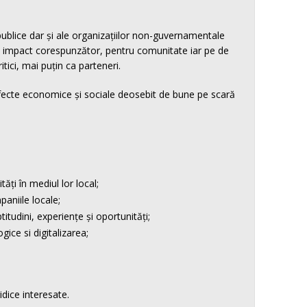
 publice dar și ale organizațiilor non-guvernamentale
cu impact corespunzător, pentru comunitate iar pe de
tici, mai puțin ca parteneri.
 efecte economice și sociale deosebit de bune pe scară
tăți în mediul lor local;
paniile locale;
tudini, experiențe și oportunități;
ice si digitalizarea;
idice interesate.