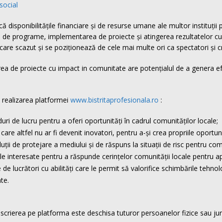
social
ă disponibilitățile financiare și de resurse umane ale multor instituții
rea de programe, implementarea de proiecte și atingerea rezultatelor 
icare scazut și se poziționează de cele mai multe ori ca spectatori și cri
izarea de proiecte cu impact in comunitate are potențialul de a genera
 realizarea platformei
www.bistritaprofesionala.ro
:
duri de lucru pentru a oferi oportunități în cadrul comunităților locale;
care altfel nu ar fi devenit inovatori, pentru a-și crea propriile oportuni
soluții de protejare a mediului și de răspuns la situații de risc pentru com
 interesate pentru a răspunde cerințelor comunității locale pentru apti
ucrători cu abilități care le permit să valorifice schimbările tehnolog
te.
Inscrierea pe platforma este deschisa tuturor persoanelor fizice sau jur