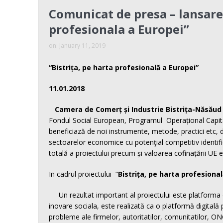
Comunicat de presa – lansare 
profesionala a Europei”
on:
January 11, 2019
“
Bistrița, pe harta profesională a Europei”
11.01.2018
Camera de Comerț și Industrie Bistrița-Năsăud
Fondul Social European, Programul Operațional Capital
beneficiază de noi instrumente, metode, practici etc, 
sectoarelor economice cu potenţial competitiv ident
totală a proiectului precum și valoarea cofinațării UE 
In cadrul proiectului “
Bistrița, pe harta profesional
Un rezultat important al proiectului este platforma de
inovare sociala, este realizată ca o platformă digitală p
probleme ale firmelor, autoritatilor, comunitatilor, ON