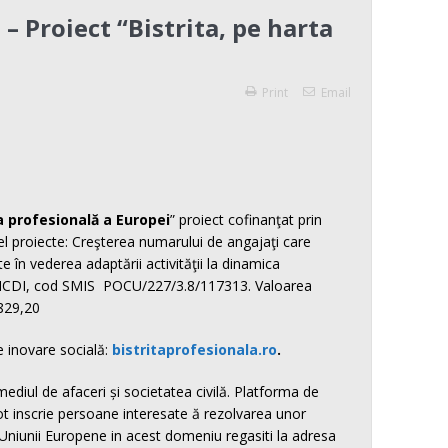
– Proiect “Bistrita, pe harta
Print
Email
ta profesională a Europei
” proiect cofinanţat prin
l proiecte: Creşterea numarului de angajaţi care
în vederea adaptării activităţii la dinamica
m SNCDI, cod SMIS POCU/227/3.8/117313. Valoarea
.829,20
e inovare socială:
bistritaprofesionala.ro
.
ediul de afaceri și societatea civilă. Platforma de
 pot inscrie persoane interesate ă rezolvarea unor
 Uniunii Europene in acest domeniu regasiti la adresa