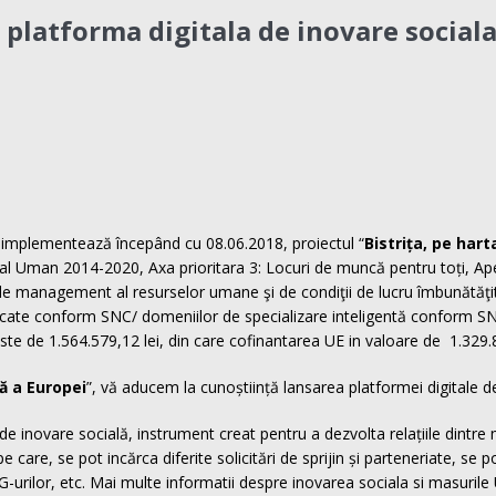
platforma digitala de inovare sociala 
implementează începând cu 08.06.2018, proiectul “
Bistrița, pe har
 Uman 2014-2020, Axa prioritara 3: Locuri de muncă pentru toți, Ape
de management al resurselor umane şi de condiţii de lucru îmbunătăţite 
ificate conform SNC/ domeniilor de specializare inteligentă confor
este de 1.564.579,12 lei, din care cofinantarea UE in valoare de 1.329
ă a Europei
”, vă aducem la cunoștiință lansarea platformei digitale d
 inovare socială, instrument creat pentru a dezvolta relațiile dintre m
e care, se pot incărca diferite solicitări de sprijin și parteneriate, se
G-urilor, etc. Mai multe informatii despre inovarea sociala si masurile