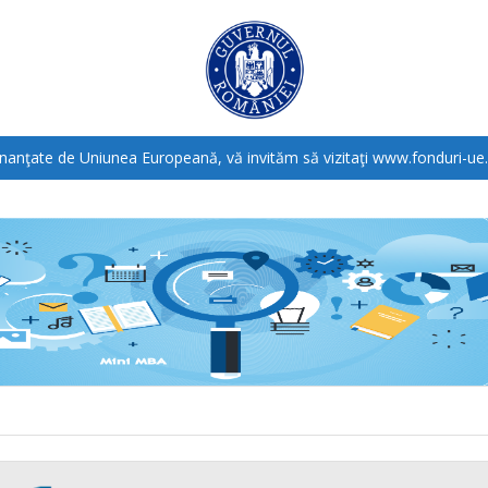
inanţate de Uniunea Europeană, vă invităm să vizitaţi
www.fonduri-ue.