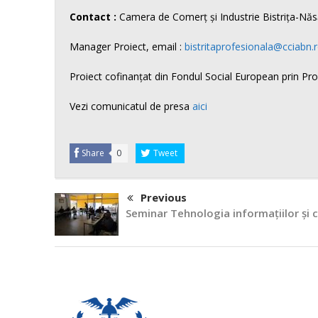
Contact :
Camera de Comerț și Industrie Bistrița-N
Manager Proiect, email :
bistritaprofesionala@cciabn.
Proiect cofinanțat din Fondul Social European prin P
Vezi comunicatul de presa
aici
Share
0
Tweet
Previous
Seminar Tehnologia informațiilor și c