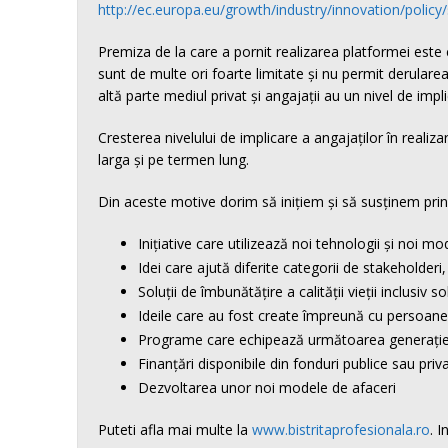
http://ec.europa.eu/growth/industry/innovation/policy/
Premiza de la care a pornit realizarea platformei este c
sunt de multe ori foarte limitate și nu permit derula
altă parte mediul privat și angajații au un nivel de impl
Cresterea nivelului de implicare a angajaților în real
larga și pe termen lung.
Din aceste motive dorim să inițiem și să susținem prin
Inițiative care utilizează noi tehnologii și noi mo
Idei care ajută diferite categorii de stakeholderi, 
Soluții de îmbunătățire a calității vieții inclusiv 
Ideile care au fost create împreună cu persoanele
Programe care echipează următoarea generație de l
Finanțări disponibile din fonduri publice sau priva
Dezvoltarea unor noi modele de afaceri
Puteti afla mai multe la
www.bistritaprofesionala.ro
. 