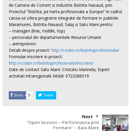
de Camera de Comert si Industrie Bistrita Nasaud, prin
Proiectul ”Bistrita, pe harta profesionala a Europei” in cadrul
caruia se ofera programe integrate de formare in judetele
Maramures, Bist
rita-Nasaud, Salaj si Satu Mare pentru:
– manageri (linie, middle, top)
– personalul din departamentele Resurse Umane
– antreprenori.
Detalii despre proiect:
http://cciabn.ro/bistritaprofesionala/
Formular inscriere in proiect:
http://cciabn.ro/bistritaprofesionala/inscriere/
Date de contact Satu Mare: Cristutiu Marinela, Expert
activitati intraregionale Mobil: 0723286519
Share
0
Tweet
Next
”Open Session – Performanta prin
Formare” – Baia Mare