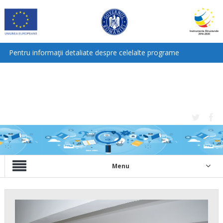
Pentru informaţii detaliate despre celelalte programe
cofinanţate de Uniunea Europeană, vă invităm să vizitaţi
www.fonduri-ue.ro.
Mulțumim!
Menu