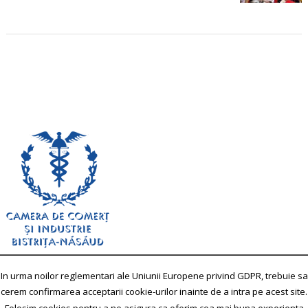
In urma noilor reglementari ale Uniunii Europene privind GDPR, trebuie sa
cerem confirmarea acceptarii cookie-urilor inainte de a intra pe acest site.
„Conţinutul acestui material nu reprezintă în mod obligatoriu
Folosim cookies pentru a ne asigura ca oferim cea mai buna experienta